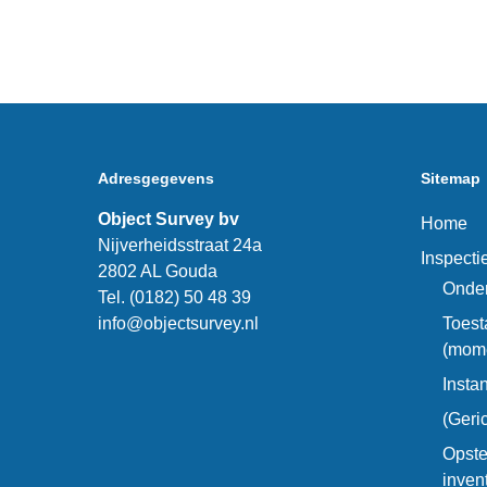
Adresgegevens
Sitemap
Object Survey bv
Home
Nijverheidsstraat 24a
Inspect
2802 AL Gouda
Onder
Tel. (0182) 50 48 39
info@objectsurvey.nl
Toest
(mom
Insta
(Geri
Opste
inven