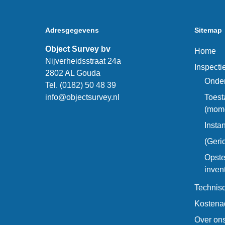
Adresgegevens
Sitemap
Object Survey bv
Home
Nijverheidsstraat 24a
Inspect
2802 AL Gouda
Onder
Tel. (0182) 50 48 39
info@objectsurvey.nl
Toest
(mom
Insta
(Geri
Opste
inven
Technis
Kostena
Over on