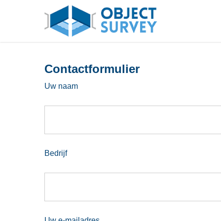
Skip
to
main
content
Contactformulier
Uw naam
Bedrijf
Uw e-mailadres