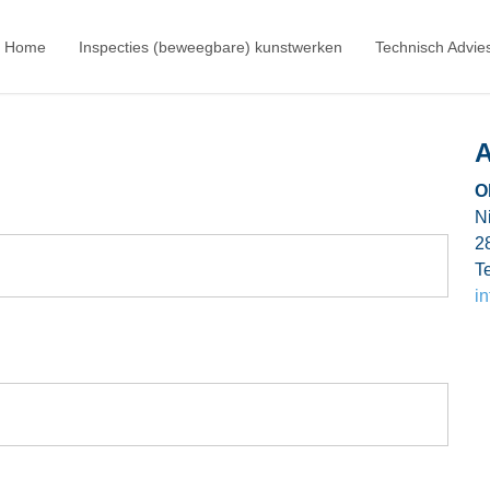
Home
Inspecties (beweegbare) kunstwerken
Technisch Advie
A
O
Ni
2
Te
i