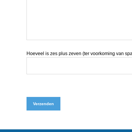
Hoeveel is zes plus zeven (ter voorkoming van sp
Please
leave
this
field
empty.