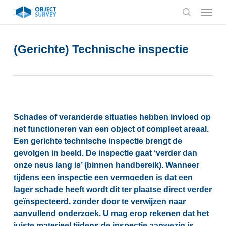
Skip
Menu
to
search
main
content
(Gerichte) Technische inspectie
Schades of veranderde situaties hebben invloed op
net functioneren van een object of compleet areaal.
Een gerichte technische inspectie brengt de
gevolgen in beeld. De inspectie gaat ‘verder dan
onze neus lang is’ (binnen handbereik). Wanneer
tijdens een inspectie een vermoeden is dat een
lager schade heeft wordt dit ter plaatse direct verder
geïnspecteerd, zonder door te verwijzen naar
aanvullend onderzoek. U mag erop rekenen dat het
juiste materieel tijdens de inspectie aanwezig is.